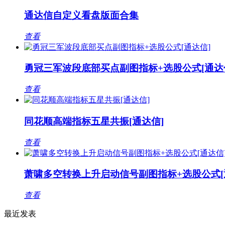
通达信自定义看盘版面合集
查看
勇冠三军波段底部买点副图指标+选股公式[通达
查看
同花顺高端指标五星共振[通达信]
查看
萧啸多空转换上升启动信号副图指标+选股公式[
查看
最近发表